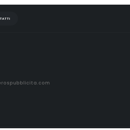
TATTI
erospubblicita.com