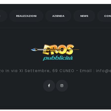
E
REALIZZAZIONI
AZIENDA
NEWS
CON
o in via XI Settembre, 69 CUNEO - Email :
info@