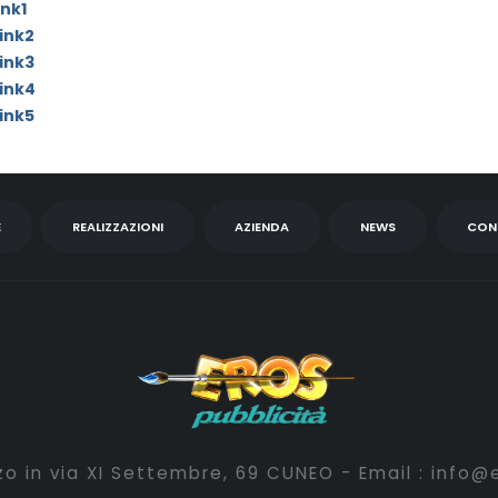
ink1
ink2
ink3
ink4
ink5
E
REALIZZAZIONI
AZIENDA
NEWS
CON
o in via XI Settembre, 69 CUNEO - Email :
info@