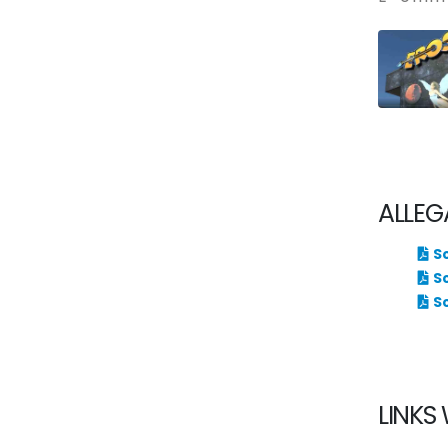
ALLEG
S
S
S
LINKS