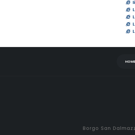
l
L
L
L
L
HOM
Borgo San Dalmazz