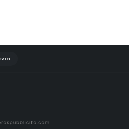
TATTI
erospubblicita.com